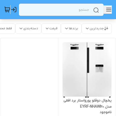
جدیدترین
برندها
قیمت
دسته‌بندی
فقط محص
یخچال دوقلو یورواستار برد افقی
مدل EYRF-NHAWI20
ناموجود
استیل_آبریزویخساز اتومات