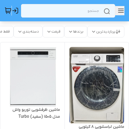
پربازدیدترین
برندها
قیمت
دسته‌بندی
فقط م
ماشین ظرفشویی توربو واش
مدل 1505 (سفید) Turbo
ماشین لباسشویی 8 کیلویی