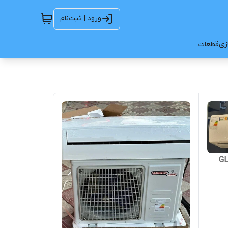
ورود | ثبت‌نام
ازی
قطعات
24000 جنرال لند مدل GL-