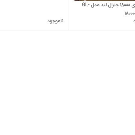
کولر گازی 18000 جنرال لند مدل GL-
1800
ناموجود