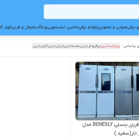
و برقی
صوتی و تصویری
لوازم برقی
ماشین لباسشویی
وبلاگ
یخچال و فریزر
کولر گ
 براساس:
پربازدیدترین
پرفروش‌ترین
جدیدترین
ارزان‌ترین
گران‌ترین
یخچال فریزر بنسلی BENESLY مدل
 دار(سفید )