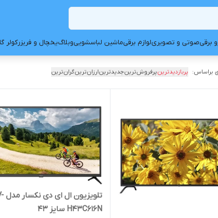
و برقی
صوتی و تصویری
لوازم برقی
ماشین لباسشویی
وبلاگ
یخچال و فریزر
کولر گ
 براساس:
پربازدیدترین
پرفروش‌ترین
جدیدترین
ارزان‌ترین
گران‌ترین
تلویزیون
H43C616N سایز 43