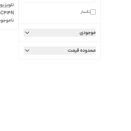
نکسار
H50C414N سایز 
ناموجود
موجودی
محدوده قیمت