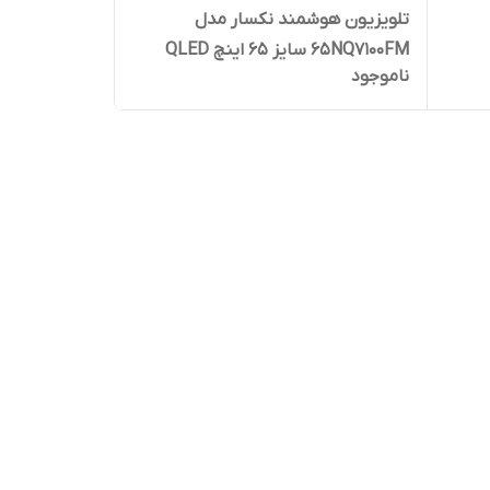
تلویزیون هوشمند نکسار مدل
65NQ7100FM سایز ۶۵ اینچ QLED
ناموجود
Ultra HD 4K