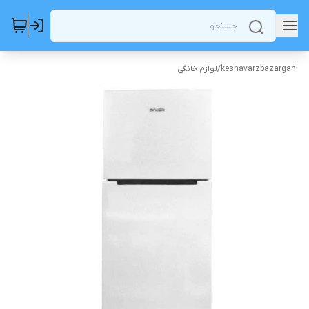
keshavarzbazargani
/
لوازم خانگی