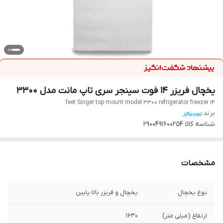
یخچال فریزر 14 فوت سینجر سری تاپ مانت مدل 3300
14 feet Singer top mount model 3300 refrigerator freezer
برند:
سینجر
شناسه کالا
2900491600254
مشخصات
نوع یخچال
یخچال و فریزر بالا پایین
ارتفاع (میلی متر)
1630