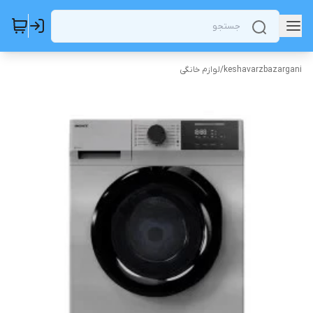
keshavarzbazargani
/
لوازم خانگی