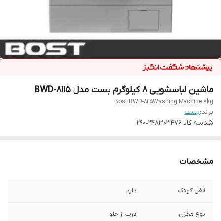
ماشین لباسشویی 8 کیلوگرم بست مدل BWD-8115
Bost BWD-8115Washing Machine 8kg
برند:
بست
شناسه کالا
2900248303476
مشخصات
قفل کودک
دارد
نوع مخزن
درب از جلو