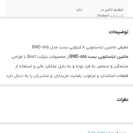
تنظیم تاخیر در
دارد
شستشو (Delay)
فیلتر تخلیه کثیفی
دارد
توضیحات
و الیاف باقیمانده از
لباسها
معرفی ماشین لباسشویی 8 کیلویی بست مدل BWD-8115
ماشین لباسشویی بست BWD-8115
از محصولات شرکت Bost با طراحی
رتبه انرژی
+++A
چشمگیر و منحصر به فرد بوده و به دلیل عملکرد عالی و استفاده از
برنامه شستشوی
دارد (19دیقیقه)
قطعات استاندارد و مرغوب، رضایت خریداران و مشتریان را به دنبال دارد.
سریع
ظاهر مدرن این ماشین لباسشویی هم تراز محصولات خارجی است و جلوه
برنامه آبکشی +
دارد
خاصی به دکوراسیون منزل شما می بخشد. گفتنی است که ماشین
خشک کن مجزا
نظرات
لباسشویی بست BWD-8237 در دو رنگ سفید و نقره ای به بازار عرضه
(Rinse + Drain)
شده و با ظرفیت 8 کیلوگرم گزینه مناسبی برای خانواده های نسبتا پر
ضد باکتری (Nano
دارد
جمعیت می باشد.
Silver)
دسته‌بندی
:
لوازم خانگی