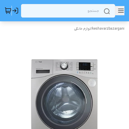
keshavarzbazargani
/
لوازم خانگی