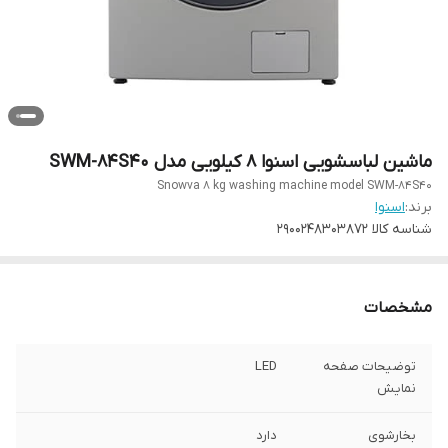
ماشین لباسشویی اسنوا 8 کیلویی مدل SWM-84S40
Snowva 8 kg washing machine model SWM-84S40
برند:
اسنوا
شناسه کالا
2900248303872
مشخصات
توضیحات صفحه
LED
نمایش
بخارشوی
دارد