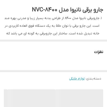
مصرفی
جارو برقی نانیوا مدل NVC-8400
نوع فیلتر خروجی
HEPA
جاروبرقی نانیوا مدل ۸۴۰۰ از طراحی بدنه بسیار زیبا و مدرنی بهره مند
نوع جارو برقی
کیسه دار
است. این جارو برقی با توان ۵۵۰ به یک دستگاه فوق العاده کاربردی در
خانه تبدیل شده است. ساختار این جاروبرقی به گونه ای می باشد که
مدل طراحی
سیم جمع کن خودکار
هیچگونه گرد و غباری از کیسه آن خارج نمی شود و باعث آسیب
وزن
7 کیلو گرم
رساندن به موتور جارو برقی نمی شود. علاوه بر این جاروبرقی نانیوا
نظرات
مدل ۸۴۰۰ مجهزبه فیلتر هپا می باشد. این دستگاه فضا را از هرگونه
دستگاه نمایش
نشانگر پر بودن مخزن
وضعیت
کثیفی به راحتی پاک خواهد نمود. دستگیره جاروبرقی و چرخ های این
دستگاه باعث می شود که به راحتی جارو برقی شروع به حرکت کردن و
ویژگی های نظافتی
فیلتر بعداشتی
دسته‌بندی
:
لوازم خانگی
جا به جا شدن نمایید.
شعاع عملکرد
10
گنجایش مخزن جارو
5.5
برقی