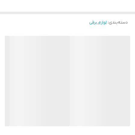
دسته‌بندی
:
لوازم برقی
فشار: 20 بار
قدرت: ۸۵۰ وات
پمپ ایتالیایی
كاپوچينوساز،نسكافه ساز،لته،اب جوش،اسپرسو
تمپر و پيمانه پودر قهوه
گرمكن ليوان
داراي فشار بخار بالا جهت خامه و كف بسيار بالا
مخزن اب ١/۶ ليتر
سوپاپ دار