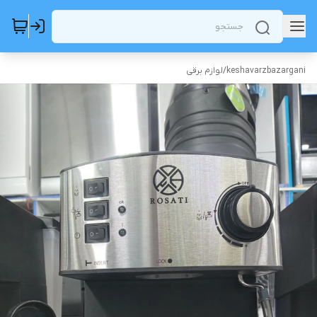
keshavarzbazargani
/
لوازم برقی