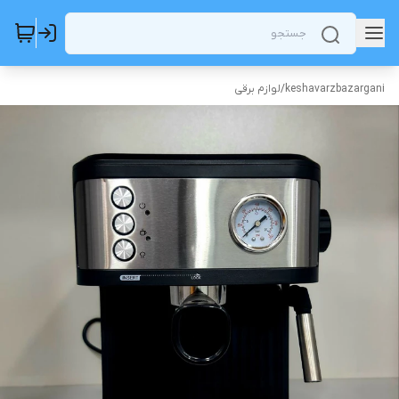
keshavarzbazargani
/
لوازم برقی