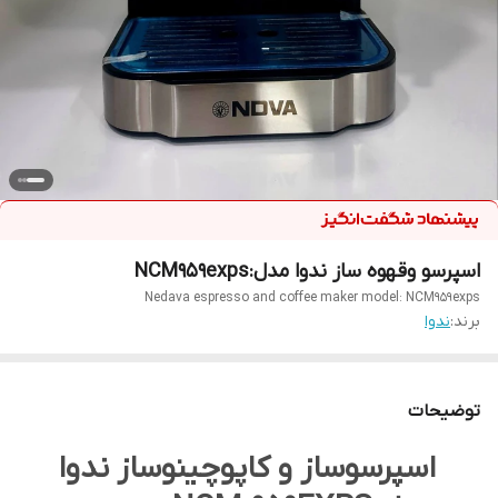
اسپرسو وقهوه ساز ندوا مدل:NCM959exps
Nedava espresso and coffee maker model: NCM959exps
برند:
ندوا
توضیحات
اسپرسوساز و کاپوچینوساز ندوا