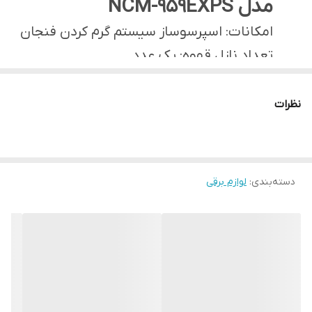
مدل NCM-959EXPS
امکانات: اسپرسوساز سیستم گرم کردن فنجان
تعداد نازل قهوه: یک عدد
جنس بدنه :ترکیبی از پلاستیک واستیل
حجم مخزن آب: 1.7
نظرات
سایر توضیحات 20 بار فشار
توان :1050 وات
دسته‌بندی
:
لوازم برقی
طول سیم 1.1 سانتی متر
ظرفیت مخزن 1.6
عمق 300 سانتی‌متر
فشار بخار 20
قابلیت‌ها امکان تنظیم فاصله لیوان و نازل