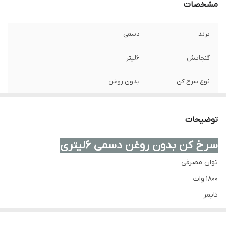
مشخصات
برند
دسمی
گنجایش
6لیتر
نوع سرخ کن
بدون روغن
تعداد برنامه های
8برنامه
پخت
توضیحات
سرخ کن بدون روغن دسمی 6لیتری
توان مصرفی
1800 وات
تایمر
دارد(۱ تا ۶۰ دقیقه)