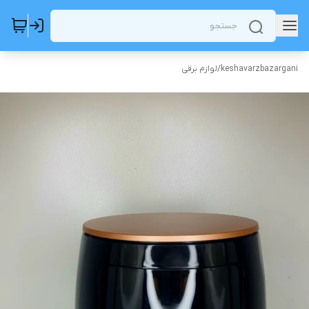
keshavarzbazargani
/
لوازم برقی