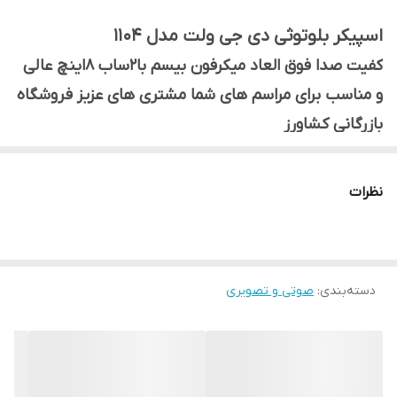
FM
دارد
اسپیکر بلوتوثی دی جی ولت مدل 1104
زمان شارژ
4ساعت
کفیت صدا فوق العاد میکرفون بیسم با2ساب 8اینچ عالی
میکرفون
بیسیم
و مناسب برای مراسم های شما مشتری های عزیز فروشگاه
بازرگانی کشاورز
رقص نور
دارد
تعداد ساب ووفر
2*8 اینچ
نظرات
AUX
دارد
دسته‌بندی
:
صوتی و تصویری