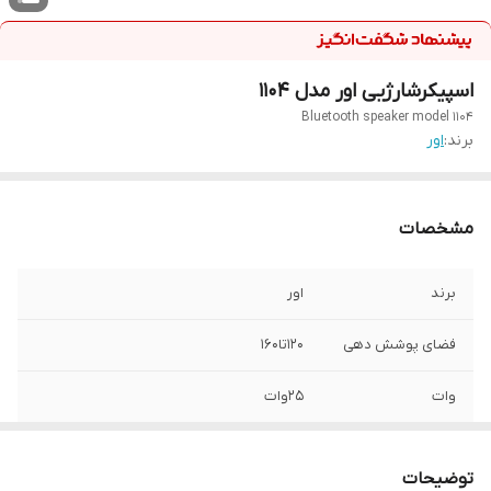
اسپیکرشارژیی اور مدل 1104
Bluetooth speaker model 1104
برند:
اور
مشخصات
برند
اور
فضای پوشش دهی
120تا160
وات
25وات
توان باتری
3000
توضیحات