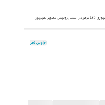
تلویزیون هوشمند مدل 65UC8540 محصولی از برند الیو (Olive) است که با سایز 65 اینچ به بازار عرضه شده است. این تلویزیون از تکنولوژی LED برخوردار است. رزولوشن تصویر تلویزیون
65UC8540 برابر با 2160 × 3840 پیکسل است که در رده 4K قرار می‌گیرد. این تلویزیون دارای دو درگاه USB است که می‎توان از طریق آن فایل‎های صوتی و تصویری را از طریق فلش و هارد
مه‎های تلویزیونی را روی آن‎ها ذخیره کرد. این تلویزیون همچنین از 3 درگاه HDMI هم بهره می‌برد که می‌توان از طریق آن لپ‌تاپ و کنسول بازی را هم به
است. گیرنده دیجیتال داخلی، شما را از خرید یک دستگاه جداگانه معاف می‌سازد و می‌توانید از
افزودن نظر