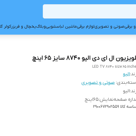
و برقی
صوتی و تصویری
لوازم برقی
ماشین لباسشویی
وبلاگ
یخچال و فریزر
کولر گ
ویزیون ال ای دی الیو 8740 سایز 65 اینچ
LED TV 8740 size 65 inch
ند:
الیو
ته‌بندی
:
صوتی و تصویری
ند
:
الیو
دازه صفحه‌نمایش
:
65اینچ
اسه کالا
2900672902559