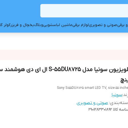
و برقی
صوتی و تصویری
لوازم برقی
ماشین لباسشویی
وبلاگ
یخچال و فریزر
کولر گ
ینچ
Sony S-55DU8725 smart LED TV, size 55 inch
ند:
سونیا
ته‌بندی
:
صوتی و تصویری
اسه کالا
2901283301892