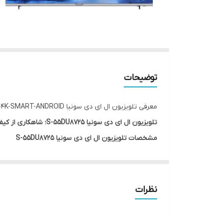
توضیحات
معرفی تلویزیون ال ای دی سونیا S-55DU8725-UHD-4K-SMART-ANDROID
تلویزیون ال ای دی سونیا S-55DU8725؛ شاهکاری از کیفیت تصویر و امکانات هوشمند همراه با دیاکو مارکت
مشخصات تلویزیون ال ای دی سونیا S-55DU8725
اندازه:
55 اینچ
نوع پنل:
+A
کیفیت تصویر:
4K Ultra HD
نظرات
سیستم عامل:
اندروید 11
حافظه داخلی:
16 گیگابایت