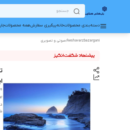
دسته‌بندی محصولات
خانه
پیگیری سفارش
همه محصولات
جار
keshavarzbazargani
/
صوتی و تصویری
ا
es
بر
دس
شن