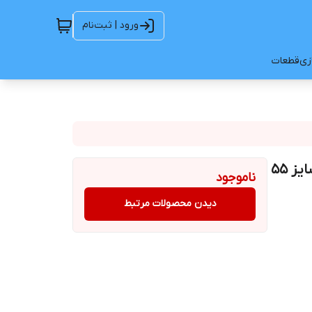
ورود | ثبت‌نام
ازی
قطعات
تلویزیون سونیا مدل S-55DU8725 ال ای دی هوشمند سایز 55
ناموجود
دیدن محصولات مرتبط