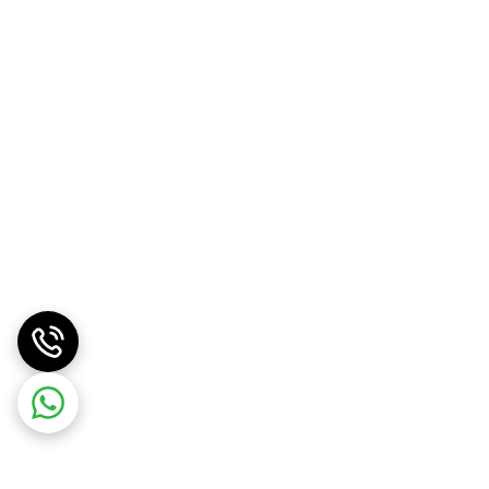
کیفیت تصویر عالی، سیستم عامل اندروید 11 و پردازنده قدرتمند است. این تلویزیون از محصولات سونیا همچنین دارای