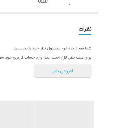
QLED
پنل
+A برند LG
رزولوشن
QUHD
نظرات
سیستم تلویزیون
هوشمند SMART TV
سیستم عامل
اندروید 11 Android
شما هم درباره این محصول نظر خود را بنویسید.
DVBT2
گینده دیجیتال
برای ثبت نظر، لازم است ابتدا وارد حساب کاربری خود شو
HEVC (H.265)
اپلیکیشن‌ها
E-share
افزودن نظر
نوع قاب
FRAMELESS
High-Speed USB (2)
پورت‌های ورودی
HDMI (2)
قابلیت ایمنی چشم انسان
ANTI-BLUE LIGHT TV
ویژگی صوتی
قابلیت صدای OPTICLA