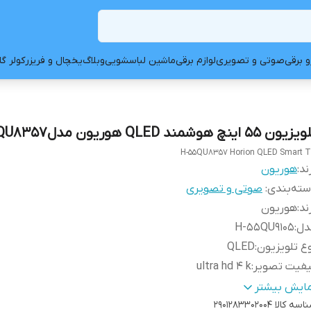
و برقی
صوتی و تصویری
لوازم برقی
ماشین لباسشویی
وبلاگ
یخچال و فریزر
کولر گ
یون 55 اینچ هوشمند QLED هوریون مدلH-55QU8357
H-55QU8357 Horion QLED Smart 
ند:
هوریون
ته‌بندی
:
صوتی و تصویری
ند
:
هوریون
دل
:
H-55QU9105
ع تلویزیون
:
QLED
یفیت تصویر
:
ultra hd ۴ k
دازه صفحه نمایش
:
55اینچ
مایش بیشتر
اسه کالا
2901283302004