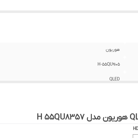
هوریون
H-55QU9105
QLED
ultra hd ۴ k
55اینچ
HD