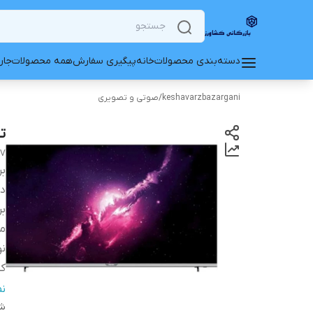
دسته‌بندی محصولات
خانه
پیگیری سفارش
همه محصولات
جار
keshavarzbazargani
/
صوتی و تصویری
تلویز
TV
بر
دس
بر
م
نو
ک
ان
ن
شن