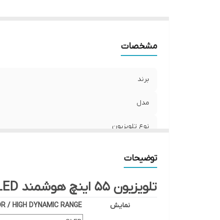
مشخصات
برند
مدل
نوع تلویزیون
کیفیت تصویر
توضیحات
اندازه صفحه نمایش
تلویزیون 55 اینچ هوشمند QL
ED هوریون مدل H 55QU8357
نمایش
R / HIGH DYNAMIC RANGE