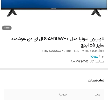
تلویزیون سونیا مدل S-55DU8730 ال ای دی هوشمند
سایز 55 اینچ
Sony S-55DU8730 smart LED TV, size 55 inches
برند:
سونیا
شناسه کالا
2900672902016
مشخصات
برند
سونیا