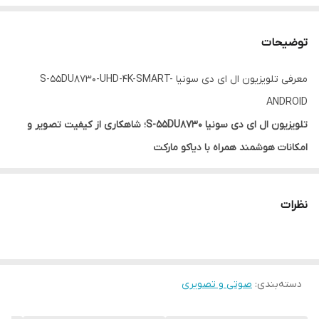
توضیحات
معرفی تلویزیون ال ای دی سونیا S-55DU8730-UHD-4K-SMART-
ANDROID
تلویزیون ال ای دی سونیا S-55DU8730؛ شاهکاری از کیفیت تصویر و
امکانات هوشمند همراه با دیاکو مارکت
مشخصات تلویزیون ال ای دی سونیا S-55DU8730
اندازه:
55 اینچ
نظرات
نوع پنل:
+A
کیفیت تصویر:
4K Ultra HD
سیستم عامل:
اندروید 11
دسته‌بندی
:
حافظه داخلی:
16 گیگابایت
صوتی و تصویری
گیرنده دیجیتال:
DVBT2 HEVC