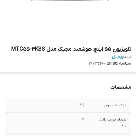
تلویزیون ۵۵ اینچ هوشمند مجیک مدل MTC55-4KBS
برند:
مجیک
شناسه کالا
2901362001521
مشخصات
کیفیت تصویر
4K
تعداد پورت USB
2
2.0