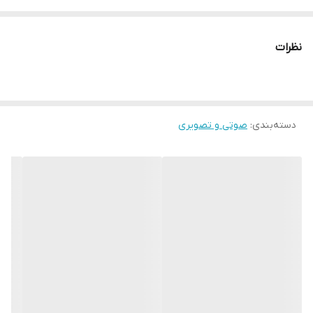
تکنولوژی صفحه
LED
کیفیت تصویر
Full HD
نظرات
نوع صفحه
تخت
سایز صفحه نمایش (اینچ)
43
رزولوشن
1080×1920
دسته‌بندی
:
صوتی و تصویری
نوع پردازنده
پردازنده چهار هسته ای
درگاه USB
تعداد درگاه USB
2
درگاه HDMI
تعداد درگاه HDMI
3
اتصال بی سیم (Wi-Fi)
خروجی صدای دیجیتال
قابلیت اتصال به دیوار
بلوتوث