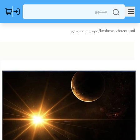
keshavarzbazargani
/
صوتی و تصویری