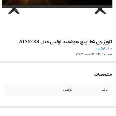
تلویزیون 65 اینچ هوشمند آوکس مدل AT6521KS
برند:
آوکس
شناسه کالا
652199000313
مشخصات
برند
آوکس