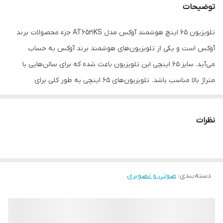
توضیحات
تلویزیون 65 اینچ هوشمند آوکس مدل AT6521KS جزء محصولات برند
آوکس است و یکی از تلویزیون‌های هوشمند برند آوکس به حساب
می‌آید. سایز 65 اینچی این تلویزیون باعث شده که برای سالن‌هایی با
متراژ بالا مناسب باشد. تلویزیون‌های 65 اینچی به طور کلی برای
خانه‌هایی که ابعاد بزرگ و متراژ بالایی دارند مناسب هستند. این مدل
از
تلویزیون آواکس
نیز مانند سایر تلویزیون‌های این برند امکانات جانبی
نظرات
بسیاری دارد که باعث شده‌اند تا بتوانیم این برند را جزو برندهای
اقتصادی بازار به حساب بیاوریم. اگر دوست دارید تلویزیونی با سایز و
اندازه بزرگ تهیه کنید، تلویزیون 6521ks را در صدر لیست خود قرار دهید.
دسته‌بندی
:
صوتی و تصویری