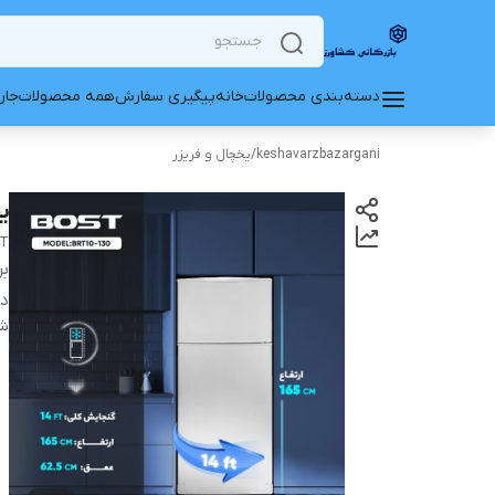
دسته‌بندی محصولات
خانه
پیگیری سفارش
همه محصولات
جار
keshavarzbazargani
/
یخچال و فریزر
یخ
FT
بر
دس
شن