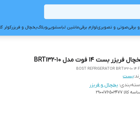
و برقی
صوتی و تصویری
لوازم برقی
ماشین لباسشویی
وبلاگ
یخچال و فریزر
کولر گ
چال فریزر بست 14 فوت مدل BRT132-10
BOST REFRIGERATOR BRT132-10 14 
ند:
بست
ته‌بندی
:
یخچال و فریزر
اسه کالا
2900176502477