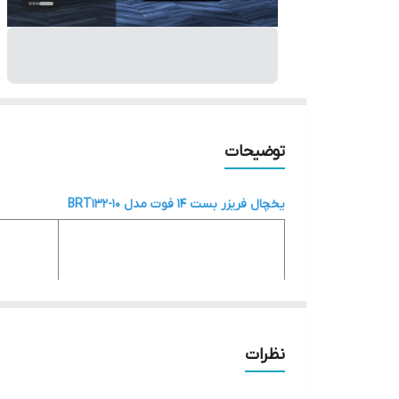
توضیحات
یخچال فریزر بست 14 فوت مدل BRT132-10
ل
نظرات
ت