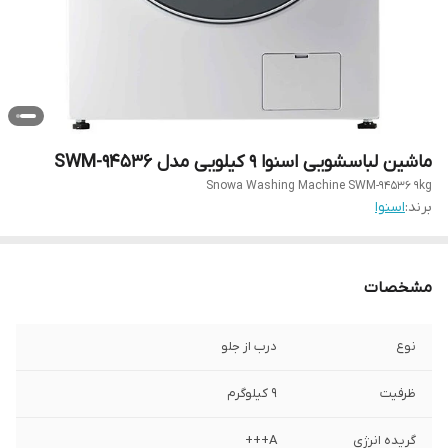
ماشین لباسشویی اسنوا 9 کیلویی مدل SWM-94536
Snowa Washing Machine SWM-94536 9kg
برند:
اسنوا
مشخصات
نوع
درب از جلو
ظرفیت
۹ کیلوگرم
گریده انرژی
A+++