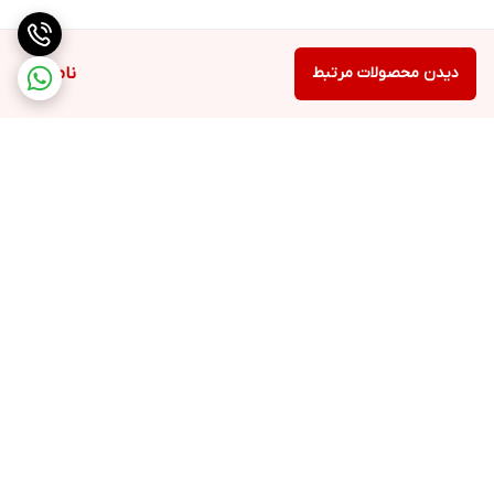
لکه بر لباس
دارد
دیدن محصولات مرتبط
ناموجود
نوع دیگ
درام الماسه
قابلیت تنظیم میزان مایع و نرم کننده
ندارد
وزن
برگشت به بالا
70 کیلوگرم
ورودی شیر آب
تک شیر
برنامه ی شستشو
14برنامه
ارسال ویژه
پشتیبانی ۲۴ ساعته
میزان صدا
53دسی بل