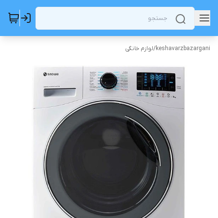
keshavarzbazargani
/
لوازم خانگی