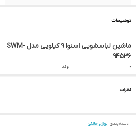
تعداد برنامه
۱۴ برنامه
شستشو
توضیحات
نوع موتور
Digital Inverter
ماشین لباسشویی اسنوا 9 کیلویی مدل SWM-
94536
برند
اسنوا
ساخت کشور
نظرات
ایران
رنگ
سفیددرب مشکی
دسته‌بندی
:
لوازم خانگی
دارای برچسب انرژی