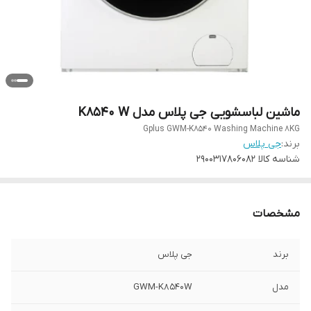
ماشین لباسشویی جی پلاس مدل K8540 W
Gplus GWM-K8540 Washing Machine 8KG
برند:
جی پلاس
شناسه کالا
2900317806082
مشخصات
برند
جی پلاس
مدل
GWM-K8540W