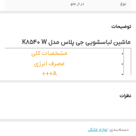
نوع
در از جلو
مكانيزم
اتوماتيك
توضیحات
نوع موتور
تسمه اي
ماشین لباسشویی جی پلاس مدل K8540 W
نام تجارتي
G PLUS
مشخصات کلی
گريد انرژي
A+++
مصرف انرژی
A+++
كشور سازنده
ايران
ارتفاع(به سانتی متر)
مرجع سازنده
صنايع گلديران
85 سانتی متر
نظرات
رتبه مصرف آب
B
عمق(به سانتی متر)
63.5 سانتی متر
وضعيت بخار شوي
بدون بخار شوي
پهنا(عرض-به سانتی متر)
دسته‌بندی
:
لوازم خانگی
تعداد برنامه
16 برنامه