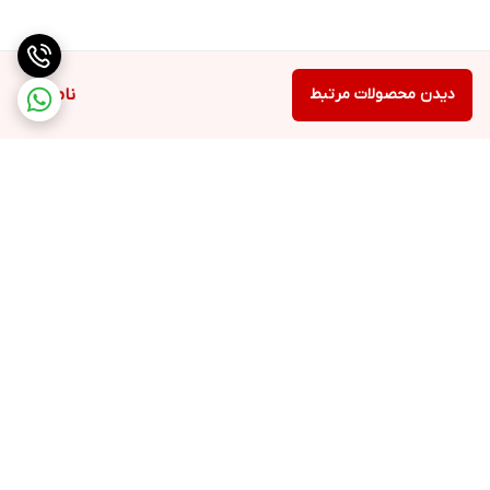
دارد
برنامه شستشوی لباس کودک
دارد
دیدن محصولات مرتبط
ناموجود
سیستم اسپری آب و مواد شوینده(Jet Wash)
دارد
قابلیت اضافه کردن لباس حین انجام کار
ندارد
سیستم حباب ساز
برگشت به بالا
دارد
ساخت
ایران
خدمات پس از فروش
8 سال
ارسال ویژه
پشتیبانی ۲۴ ساعته