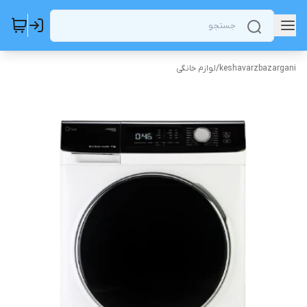
keshavarzbazargani
/
لوازم خانگی