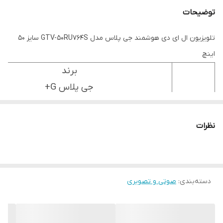
توضیحات
تلویزیون ال ای دی هوشمند جی پلاس مدل GTV-50RU764S سایز 50
اینچ
برند
جی پلاس G+
سایز صفحه
50"
نظرات
تکنولوژی صفحه
LED
مدل
نوع صفحه
دسته‌بندی
:
صوتی و تصویری
GTV-
تخت
50RU764S
رنگ
نوع
مشکی