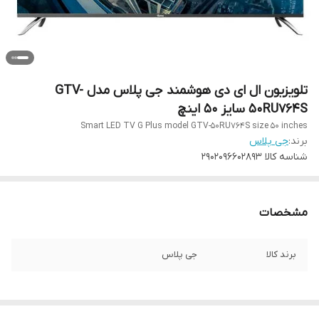
تلویزیون ال ای دی هوشمند جی پلاس مدل GTV-
50RU764S سایز 50 اینچ
Smart LED TV G Plus model GTV-50RU764S size 50 inches
برند:
جی پلاس
شناسه کالا
2902096602893
مشخصات
برند کالا
جی پلاس