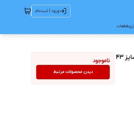
ورود | ثبت‌نام
ازی
قطعات
تلویزیون ال ای دی هوشمند سونیا مدل S-43DF6530 سایز 43
ناموجود
دیدن محصولات مرتبط