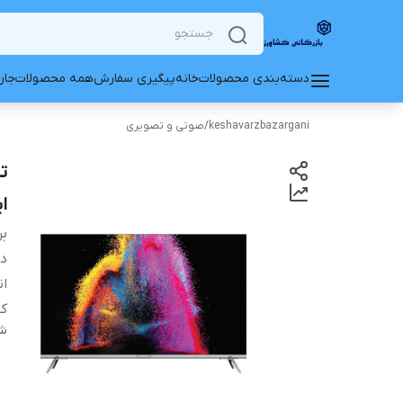
دسته‌بندی محصولات
خانه
پیگیری سفارش
همه محصولات
جار
keshavarzbazargani
/
صوتی و تصویری
ا
بر
دس
ان
ک
شن