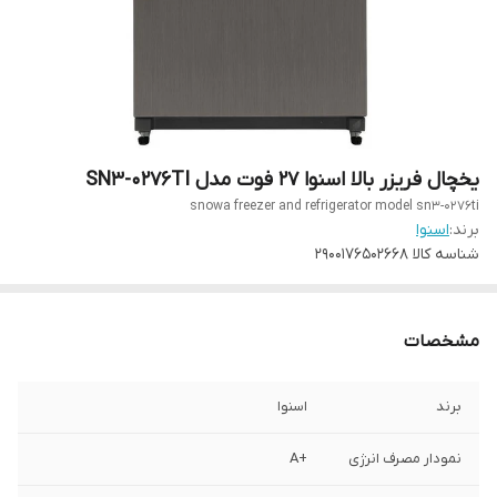
یخچال فریزر بالا اسنوا 27 فوت مدل SN3-0276TI
snowa freezer and refrigerator model sn3-0276ti
برند:
اسنوا
شناسه کالا
2900176502668
مشخصات
برند
اسنوا
نمودار مصرف انرژی
+A