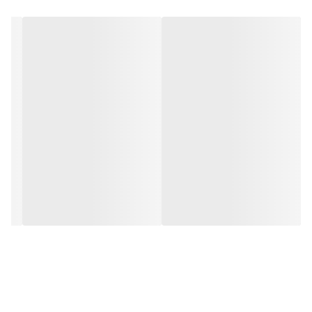
دارای نوار درزگیر آنتی باکتریال با قابلیت تعویض
تعداد طبقات درب
3 عدد
سامانه مدیریت سرمایش Multiple Air Flow
تعداد کشو
2 عدد
به سمت راست فریزر
به سمت راست
گنجایش کل به
27
فوت