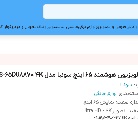
و برقی
صوتی و تصویری
لوازم برقی
ماشین لباسشویی
وبلاگ
یخچال و فریزر
کولر گ
یزیون هوشمند 65 اینچ سونیا مدل S-65DU8870 4K
ند:
سونیا
ته‌بندی
:
لوازم خانگی
دازه صفحه نمایش
:
۶۵ اینچ
یفیت تصویر
:
Ultra HD - 4K
اسه کالا
2901283302547