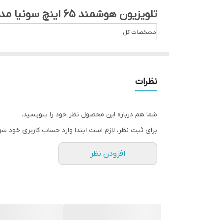
تلویزیون هوشمند 65 اینچ سونیا مدل S-65DU8860 4k
مشخصات کل
نوع
LED
نوع تيونر
نظرات
DVBT2
نام تجارتي
شما هم درباره این محصول نظر خود را بنویسید.
سونيا
برای ثبت نظر، لازم است ابتدا وارد حساب کاربری خود شو
نوع گيرنده
افزودن نظر
DVB-T2
گريد انرژي
A+
كشور سازنده