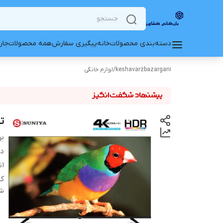
دسته‌بندی محصولات
خانه
پیگیری سفارش
همه محصولات
جار
keshavarzbazargani
/
لوازم خانگی
تلو
بر
دس
ان
ک
شن