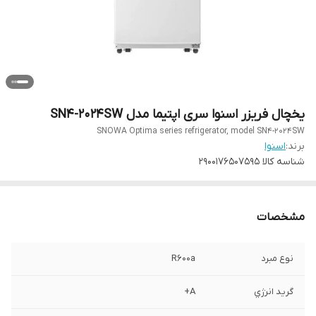
یخچال فریزر اسنوا سری اپتیما مدل SN4-2024SW
SNOWA Optima series refrigerator, model SN4-2024SW
برند:
اسنوا
شناسه کالا
2900176507595
مشخصات
نوع مبرد
R600a
گريد انرژي
A+