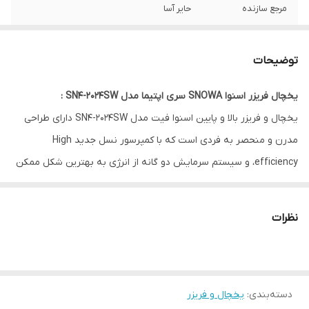
مرجع سازنده
حاير آسا
وضعيت يخ ساز
بدون يخ ساز
توضیحات
محدوده ظرفيت
18 - 32 ft^3
سرمايش
یخچال فریزر اسنوا SNOWA سری اپتیما مدل SN4-2024SW :
یخچال و فریزر بالا و پایین اسنوا فیت مدل SN4-2024SW دارای طراحی
مكانيزم آب سردكن
نيمه اتوماتيك با مخزن آب
مدرن و منحصر به فردی است که با کمپرسور نسل جدید High
مكانيزم برفك زدايي
دارد
efficiency، و سیستم سرمایش دو گانه از انرژی به بهترین شکل ممکن
بهره می‌برد. این یخچال و فریزر به طور کامل بدون برفک و No
قابليت سيم كارت
غير سيم كارت خور
خور
Frost است و سیستم کنترل نوسان برق در برد الکترونیکی دارد. همچنین
نظرات
با چهار کشو فریزر، این یخچال و فریزر به شما امکان می‌دهد تا مواد
غذایی را به بهترین شکل ممکن نگهداری کنید. با گرید انرژی A+، این
محصول از بهینه‌سازی ساختار مواد برخوردار است که به شما کمک
دسته‌بندی
:
یخچال و فریزر
می‌کند تا در مصرف انرژی صرفه‌جویی کنید. یخچال و فریزر 24 فوت جدید