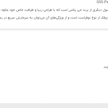
بدون يخ ساز
ریزر ساید‌بای‌ساید جی‌پلاس مدل P7525W محصول دیگری از برند جی پلاس است که با طراحی زیبا و ظرافت 
 برفک از نوع نوفراست است و از ویژگی‌های آن می‌توان به سرمایش سریع در 
18 - 32 ft
زمان سفر Holiday اشاره کرد.یخچال و فریزرهای برند جی پلاس دارای محفظه جهت تازه ماندن بیشت
نيمه اتوماتيك با مخزن آب
انید عملکرد و دمای آن را تنظیم کنید.
دارد
۴ طبقه در فریزر
دارد
ید.
۴ طبقه در یخچال
2کشو