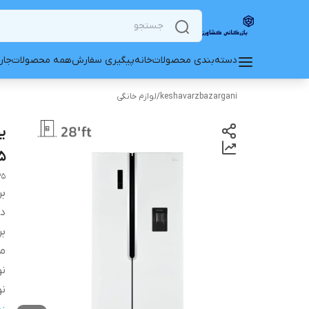
دسته‌بندی محصولات
خانه
پیگیری سفارش
همه محصولات
جار
keshavarzbazargani
/
لوازم خانگی
35
35
بر
دس
بر
م
نو
نو