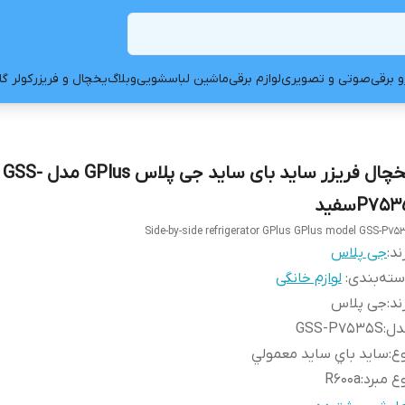
و برقی
صوتی و تصویری
لوازم برقی
ماشین لباسشویی
وبلاگ
یخچال و فریزر
کولر گ
یخچال فریزر ساید بای ساید جی پلاس GPlus مدل GSS-
P75سفید
Side-by-side refrigerator GPlus GPlus model GSS-P75
ند:
جی پلاس
ته‌بندی
:
لوازم خانگی
ند
:
جی پلاس
دل
:
GSS-P7535S
ع
:
سايد باي سايد معمولي
ع مبرد
:
R600a