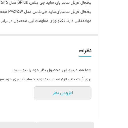
یخچال فریزر ساید بای ساید جی پلاس GPlus مدل GSS-P7535
وضعیت یخ ساز
یخچال ف
موادغذایی دارد. تکنولوژی مقاومت این محصول در برابر
محدودیت ظرفیت
ویژه کاهش مصرف در 
آبسردکن
خوراکی و غذایی زیادی را برای شما به ارمغان می‌آورد. این محصول به نمایشگر LED مجهز شده که می‌تو
سیستم گردش هوای چندگانه
نظرات
تعداد طبقات فریزر
شما هم درباره این محصول نظر خود را بنویسید.
مكانيزم برفك زدايي
برای ثبت نظر، لازم است ابتدا وارد حساب کاربری خود شو
تعداد طبقات یخچال
افزودن نظر
تعداد کشوهای یخچال