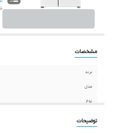
گر
ن
شن
و
م
آ
س
تع
مك
مشخصات
تع
ت
برند
مدل
نوع
نوع مبرد
توضیحات
گرید انرژی