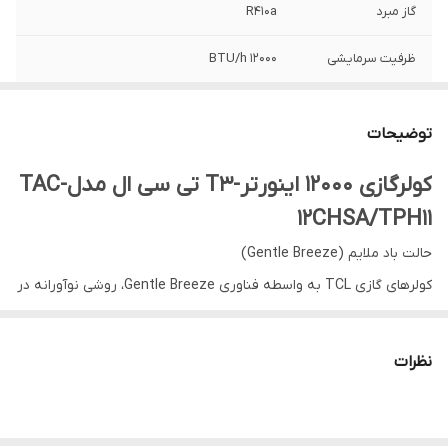
گاز مبرد
R410a
ظرفیت سرمایشی
BTU/h 12000
شناسه کالا
2078874725582_2070632262366
توضیحات
ظرفیت گرمایش
12000 BTU/hr
کولرگازی 12000 اینورتر-T3 تی سی ال مدلTAC-
12CHSA/TPH11
حالت باد ملایم (Gentle Breeze)
کولرهای گازی TCL به واسطه فناوری Gentle Breeze، روشی نوآورانه در
خنک‌سازی را ارائه می‌دهند. این تکنولوژی که بدون ایجاد جریان‌ مستقیم
باد عمل می‌کند، به کمک بیش از هزار میکرو-سوراخ که بر روی پره های
نظرات
S شکل محصول تعبیه شده اند، جریانی نرم و گسترده‌ از هوا ایجاد می
کند. علاوه بر این، در تکنولوژی Gentle Breeze با کاهش سرعت پره‌ها در
هنگام رسیدن به دمای تنظیم شده، مصرف انرژی بهینه‌سازی شده و