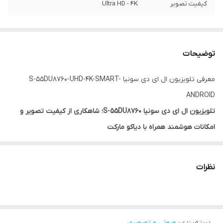
کیفیت تصویر
Ultra HD - 4K
توضیحات
معرفی تلویزیون ال ای دی سونیا S-55DU8760-UHD-4K-SMART-
ANDROID
تلویزیون ال ای دی سونیا S-55DU8760؛ شاهکاری از کیفیت تصویر و
امکانات هوشمند همراه با دیاکو مارکت
مشخصات تلویزیون ال ای دی سونیا S-55DU8760
اندازه:
55 اینچ
نظرات
نوع پنل:
+A
کیفیت تصویر:
4K Ultra HD
سیستم عامل:
اندروید 11
دسته‌بندی
:
حافظه داخلی:
16 گیگابایت
صوتی و تصویری