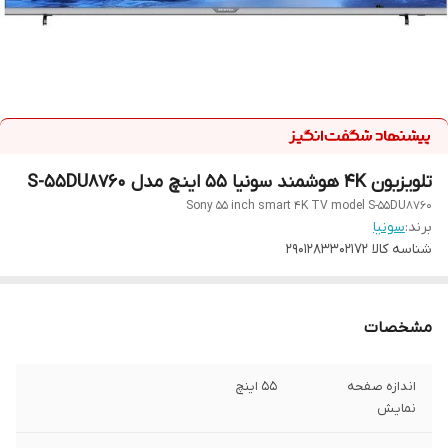
تلویزیون 4K هوشمند سونیا 55 اینچ مدل S-55DU8760
Sony 55 inch smart 4K TV model S-55DU8760
برند:
سونیا
شناسه کالا
2901283302172
مشخصات
اندازه صفحه
۵۵ اینچ
نمایش