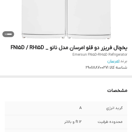
یخچال فریزر دو قلو امرسان مدل نانو _ FN15D / RH15D
Emersun FN15D-RH15D Refrigerator
برند:
امرسان
شناسه کالا
2901188700271
مشخصات
گريد انرژي
A
محدوده ظرفيت
12 ft و بالاتر