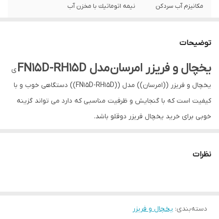
مكانيزم آب سردكن
نيمه اتوماتيك با مخزن آب
فریزر بدون برفک
بله
توضیحات
یخساز نیمه
ندارد
اتوماتیک (منبع آب)
یخچال و فریزر امرسان مدل FN15D-RH15D
ی
یخچال و فریزر ((امرسان)) مدل ((FN15D-RH15D)) دستگاهی خوب و با
کیفیت است که با گنجایش و ظرفیت مناسبی که دارد می تواند گزینه
خوبی برای خرید یخچال فریزر دوقلو باشد.
این مدل یخچال فریزر دوقلو ساخت و تولید ایران است.
یخچال فریزر دوقلوی امرسان دارای یک یخچال 15 فوت که، ظرفیتی
نظرات
معادل 350 لیتر و همچنین فریزر 15 فوت که گنجایش آن 179 لیتر است.
این مدل یخچال فریزر دوقلو دارای ظاهری زیبا بوده ، که وجود آبریز این
دستگاه ظاهر زیباتری به این مدل یخچال فریزر بخشیده است.
دسته‌بندی
:
یخچال و فریزر
از دیگر امکانات این مدل یخچال فریزر میتوان به: قابلیت انجماد سریع،