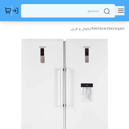
keshavarzbazargani
/
یخچال و فریزر