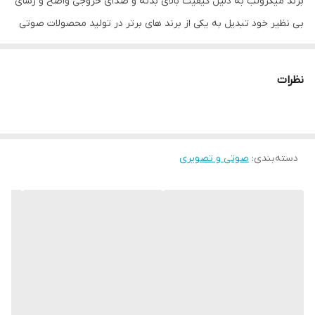
برند میکرولب به دلیل کیفیت بالای بدنه و صدای خروجی واضح و رسای
بی نظیر خود تبدیل به یکی از برند های برتر در تولید محصولات صوتی
اسپیکری شده است.برند میکرولب هم در ایران و هم در چین تولیدات
انجام میدهند که در کل اسپیکر های تولیدی میکرولب داخل ایران
نظرات
هم‌سطح و هم تراز با اسپیکر های تولید شده خارج کشور می باشد .
باند میکرولب و اسپیکر میکرولب توانسته با توجه به ویژگی ظاهری و
کیفیت خود توجه افرادِ زیادی را به خود جلب نماید‌‌.
دسته‌بندی
:
باند بزرگ میکرولب مدل SOLO 8d:
صوتی و تصویری
این باند دارای ویژگی ها و قابلیت های فروانی است که در ادامه به معرفی
آنها می پردازیم و شما میتوانید با خرید این باند کاملا نیاز های خود را
پاسخگو شوید.
اسپیکر میکرولب ایستاده microlab solo 8D مدل سولو محصول جدید و
مدرن تولیدی برند میکرولب که در بدو ورود و عرضه به بازار در عین
کارآیی و ظرافت خاص خود توانسته تا کیفیت صدای خروجی خواب را