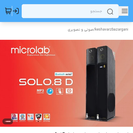
keshavarzbazargani
/
صوتی و تصویری