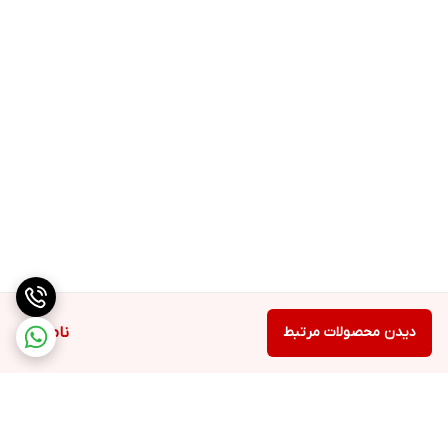
ورودی اپتیکال optical و کواکسیال coaxial می باشد
نکات خرید باند و اسپیکر میکرولب:
تهیه
باند خانگی
و اسپیکری که بتواند نیازهای شما را برای پخش موسیقی
در مراسمات و گوش دادن آهنگهای با کیفیت عالی برآورد نماید، ممکن
است کمی برایتان پیچیده باشد اما ما امروز یکی از اسپیکر های جذاب و
فوق العاده با کیفیت را از برند میکرولب به شما معرفی
نمودیم.این‌اسپیکر یکی از محصولات زیبا و برتر تولید شده توسط شرکت
میکرولب می باشد که دارای ظاهر زیبا و جذاب و جزو پر طرفدار ترین
محصولات موجود در بازار است.
_گارانتی و خدمات پس از فروش اسپیکر میکرولب خانگی مدل SOLO 8D
دیدن محصولات مرتبط
ناموجود
تمامی محصولات و کالاهای صوتی و تصویری تولیدی برند میکرولب
دارای گارانتی وخدمات پس از فروش می باشند و خریداران می توانند با
خیال راحت این اسپیکر را خریداری کرده و اگر مشکلی برای آگاین اسپیکر