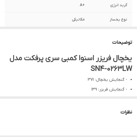
گرید انرژی
+A
نوع یخساز
مکانیکی
توضیحات
یخچال فریزر اسنوا کمبی سری پرفکت مدل
SN4-0263LW
- گنجایش یخچال: 371
- گنجایش فریزر: 139
- گنجایش کل: 510
- نوع صفحه نمايش: نمایشگر LED
نظرات
- نوع دستگیره‌ی در: مخفی
- نوع کمپرسور: پربازده (High Efficiency)