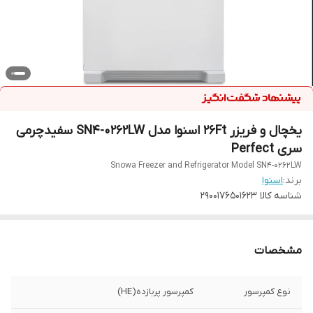
یخچال و فریزر 26Ft اسنوا مدل SN4-0262LW سفیدچرمی
سری Perfect
Snowa Freezer and Refrigerator Model SN4-0262LW
برند:
اسنوا
شناسه کالا
2900176501623
مشخصات
نوع کمپرسور
کمپرسور پربازده(HE)