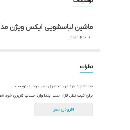
توضیحات
ماشین لباسشویی ایکس ویژن مدل G82
نوع موتور
Universal
ظرفیت دیگ
8 کیلوگرم
نظرات
تعداد برنامه های شستشو
16
شما هم درباره این محصول نظر خود را بنویسید.
صفحه نمایش
برای ثبت نظر، لازم است ابتدا وارد حساب کاربری خود شو
دارد
افزودن نظر
توضیحات صفحه نمایش
LED