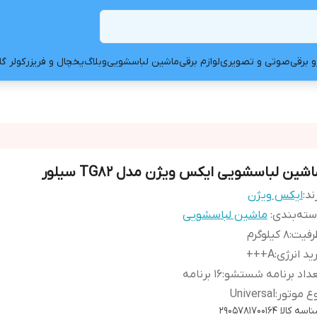
و برقی
صوتی و تصویری
لوازم برقی
ماشین لباسشویی
وبلاگ
یخچال و فریزر
کولر گ
شین لباسشویی ایکس ویژن مدل TG82 سیلور
ند:
ایکس ویژن
ته‌بندی
:
ماشین لباسشویی
رفیت
:
۸ کیلوگرم
ید انرژی
:
A+++
داد برنامه شستشو
:
۱۶ برنامه
ع موتور
:
Universal
اسه کالا
2905781700164