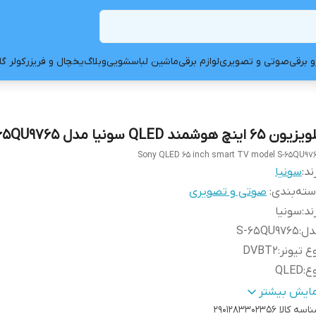
و برقی
صوتی و تصویری
لوازم برقی
ماشین لباسشویی
وبلاگ
یخچال و فریزر
کولر گ
یون 65 اینچ هوشمند QLED سونیا مدل S-65QU9765
Sony QLED 65 inch smart TV model S-65QU97
ند:
سونیا
ته‌بندی
:
صوتی و تصویری
ند
:
سونیا
دل
:
S-65QU9765
ع تيونر
:
DVBT2
ع
:
QLED
ید انرژی
:
A+
مایش بیشتر
اسه کالا
ع گيرنده
:
DVB-T2
۲۹۰۱۲۸۳۳۰۲۳۵۶