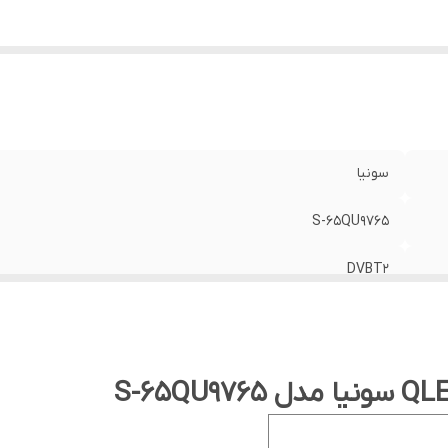
ابليت هوشمندي
:
دارد
وع صفحه نمايش
:
تخت
ايز صفحه نمايش
:
65 in
ع پنل جلويي
:
IPS
جع سازنده
:
ثنا نور سبحان
بليت اتصال به اينترنت
:
دارد
سونیا
يفيت صفحه نمايش
:
4K UHD
S-65QU9765
DVBT2
QLED
A+
DVB-T2