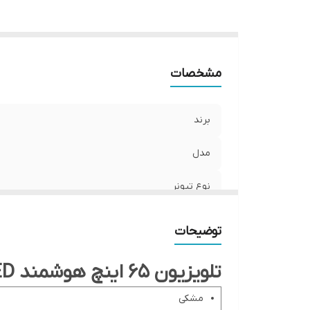
ق
ن
س
نو
مشخصات
مر
قا
برند
ك
مدل
نوع تيونر
نوع
توضیحات
گرید انرژی
تلویزیون 65 اینچ هوشمند QLED سونیا مدل S-65QU9765
نوع گيرنده
مشکی