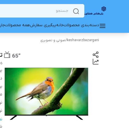
دسته‌بندی محصولات
خانه
پیگیری سفارش
همه محصولات
جار
keshavarzbazargani
/
صوتی و تصویری
تلویز
65
بر
دس
بر
م
نو
نو
گر
ن
شن
نو