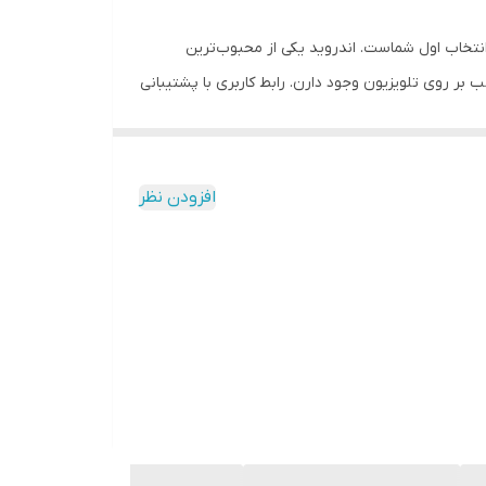
نتخاب اول شماست. اندروید یکی از محبوب‌ترین
ب بر روی تلویزیون وجود دارن. رابط کاربری با پشتیبانی
رو بدون سیم به تلویزیون متصل کنید، فایل‌های
خودتون رو به اشتراک بذارین، بازی کنین و یا موسیقی و فیلم پخش کنین. با سیستم صوتی دالبی دیجیتال پلاس (ِDolby Digital Plus) و سوراند (Surround)، خودتون رو برای یه تجربه‌ی
شنیدنی شگفت‌انگیز آماده کنین. دیگه فقط صدا از یه کانال شنیده نمی‌شه بلکه صدای پرحجم و پرقدرت، در تمام جهات پخش می‌شه. قابلیت HDR10 به‌صورت خودکار، رنگ و وضوح تصویر رو
افزودن نظر
کند.
 یاری می‌کند. وقتی پای استفاده از Wi-Fi هم در میان باشد، می‌شود برای بازی آنلاین، شنیدن فایل‌های صوتی اینترنتی و
صدای غنی، پویا با عمق و جزییات توسط فناوری صوتی دالبی تحت عنوان Dolby Digital plus یک سیستم صوتی فراگیر را شبیه‌سازی کرده و شما را به شنیدن صدایی 360 درجه و واقعی