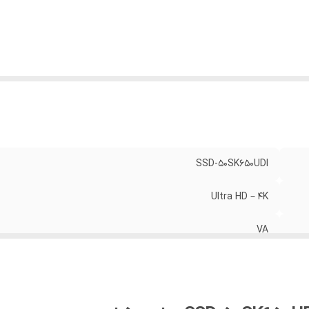
فظه داخلی (گیگابایت)
:
16
دازنده
:
4هسته ای
SSD-50SK650UDI
Ultra HD – ۴K
VA
بدون فریم
اندروید 11