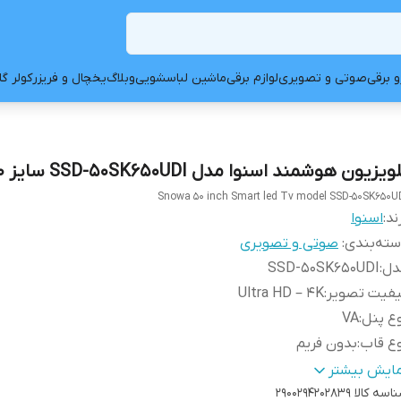
و برقی
صوتی و تصویری
لوازم برقی
ماشین لباسشویی
وبلاگ
یخچال و فریزر
کولر گ
ویزیون هوشمند اسنوا مدل SSD-50SK650UDI سایز 50 اینچ
Snowa 50 inch Smart led Tv model SSD-50SK650U
ند:
اسنوا
ته‌بندی
:
صوتی و تصویری
دل
:
SSD-50SK650UDI
یفیت تصویر
:
Ultra HD – ۴K
ع پنل
:
VA
ع قاب
:
بدون فریم
یتسم عامل
:
اندروید 11
مایش بیشتر
اسه کالا
 (گیگابایت)
:
2
2900294202839