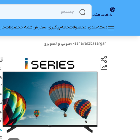
دسته‌بندی محصولات
خانه
پیگیری سفارش
همه محصولات
جار
keshavarzbazargani
/
صوتی و تصویری
تل
DI
بر
دس
م
ک
نو
نو
س
ن
شن
رم