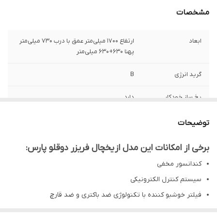
مشخصات
ابعاد
ارتفاع 1700 میلی‌متر عمق با درب 730 میلی‌متر
پهنا 630+630 میلی‌متر
گرید انرژی
B
یخ ساز خودکار
دارد
اطلاعات نوع یخچال
یخچال و فریزر دوقلو
توضیحات
تعداد طبقات
6
برخی از امکانات این مدل از یخچال فریزر دوقلو پارس:
کندانسور مخفی
قفل کودک
دارد
سیستم کنترل الکترونیکی
گنجایش کل به
23 فوت
فیلتر خوشبو کننده با تکنولوژی ضد باکتری و ضد قارچ
فوت
پایه های قابل تنظیم