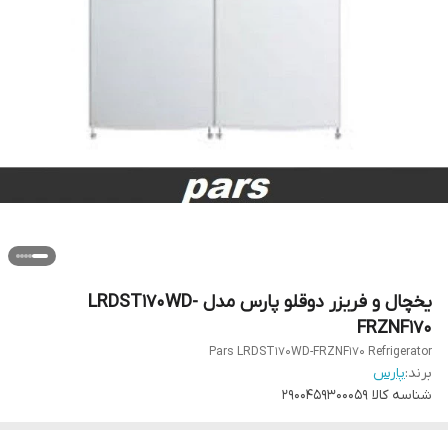
یخچال و فریزر دوقلو پارس مدل LRDST170WD-
FRZNF170
Pars LRDST170WD-FRZNF170 Refrigerator
برند:
پارس
شناسه کالا
2900459300059