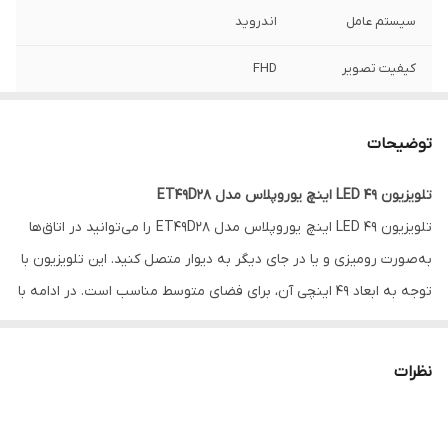
سیستم عامل
اندروید
کیفیت تصویر
FHD
توضیحات
تلویزیون LED 49 اینچ یوروپلاس مدل ET49D28
تلویزیون LED 49 اینچ یوروپلاس مدل ET49D28 را می‌توانید در اتاق‌ها
به‌صورت رومیزی و یا در جای دیگر به دیوار متصل کنید. این تلویزیون با
توجه به ابعاد ۴۹ اینچی آن، برای فضای متوسط مناسب است. در ادامه با
ما همراه باشید تا به مهم‌ترین ویژگی‌های این تلویزیون از برند یوروپلاس
بپردازیم.
نظرات
ویژگی‌ها و امکانات تلویزیون LED 49 اینچ یوروپلاس مدل ET49D28:
این تلویزیون از امکانات متعددی برخوردار است. برند یوروپلاس همواره