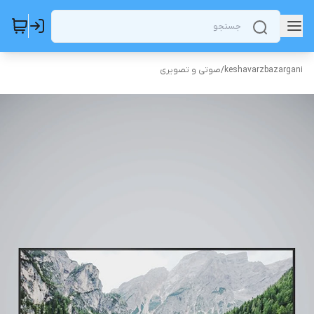
keshavarzbazargani
/
صوتی و تصویری