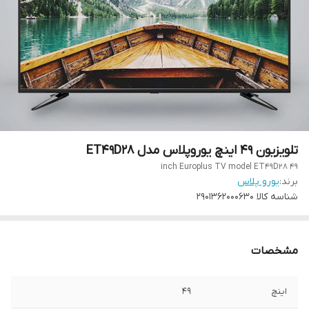
تلویزیون 49 اینچ یوروپلاس مدل ET49D28
49 inch Europlus TV model ET49D28
برند:
یورو پلاس
شناسه کالا
2901362000630
مشخصات
اینچ
49