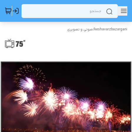
keshavarzbazargani
/
صوتی و تصویری