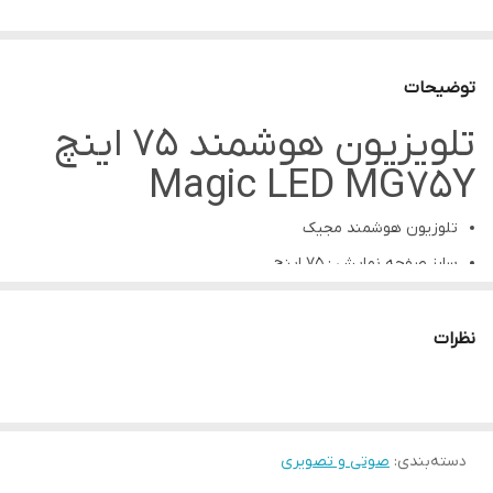
توضیحات
تلویزیون هوشمند 75 اینچ
Magic LED MG75Y
تلوزیون هوشمند مجیک
سایز صفحه نمایش : 75 اینچ
پشتیبانی از HDR10
نوع پنل : LED سری کره ای +A
نظرات
رزولوشن : 1920*1080 FHD
پشتیبانی از سیستم عامل اندروید . دارای WIFI
پشتیبانی از CLEAR VOICE II . Dolby Atom Music
دسته‌بندی
:
صوتی و تصویری
میزان دید صفحه نمایش 180 درجه . وزن 5.2 Kg