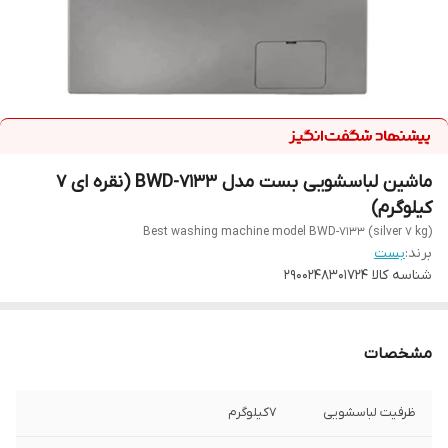
ماشین لباسشویی بست مدل BWD-7133 (نقره ای 7
کیلوگرم)
Best washing machine model BWD-7133 (silver 7 kg)
برند:
بست
شناسه کالا
۲۹۰۰۲۴۸۳۰۱۷۲4
مشخصات
ظرفیت لباسشویی
7کیلوگرم