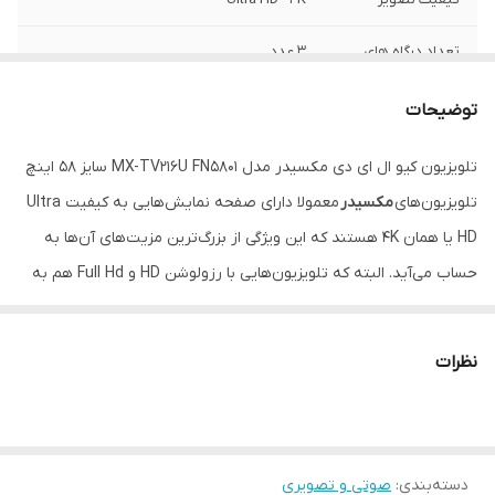
تعداد درگاه های
3 عدد
HDMI
توضیحات
نسخه پردازشگر
4 هسته ای
تلویزیون کیو ال ای دی مکسیدر مدل MX-TV216U FN5801 سایز 58 اینچ
نسخه سیستم عامل
اندروید 11
تلویزیون‌های
مکسیدر
معمولا دارای صفحه نمایش‌هایی به کیفیت Ultra
HD یا همان 4K هستند که این ویژگی از بزرگ‌ترین مزیت‌های آن‌ها به
حساب می‌آید. البته که تلویزیون‌هایی با رزولوشن HD و Full Hd هم به
اندازه کافی می‌توانند کیفیت مناسبی از محتوا را به شما نمایش دهند
وباعث لذت بردن شما از تماشا
تلویزیون
شوند.
نظرات
سایز صفحه نمایش
58 اینچ
تکنولوژی صفحه
QLED
دسته‌بندی
:
صوتی و تصویری