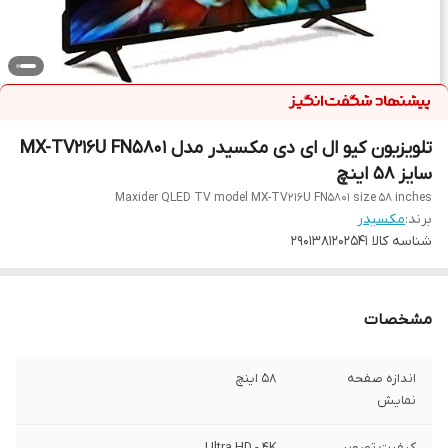
تلویزیون کیو ال ای دی مکسیدر مدل MX-TV216U FN5801
سایز 58 اینچ
Maxider QLED TV model MX-TV216U FN5801 size 58 inches
برند:
مکسیدر
شناسه کالا
2901381202541
مشخصات
اندازه صفحه
۵۸ اینچ
نمایش
کیفیت تصویر
Ultra HD - 4K