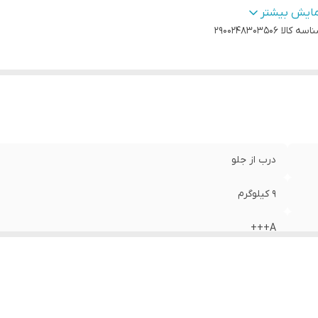
داد برنامه شستشو
:
۱۴ برنامه
مایش بیشتر
اسه کالا
2900248303506
درب از جلو
۹ کیلوگرم
A+++
Digital Inverter
۱۴ برنامه