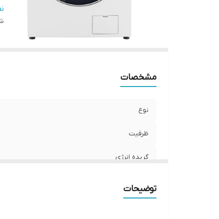
تع
ن
شن
مشخصات
نوع
ظرفیت
گریده انرژی
نوع موتور
توضیحات
تعداد برنامه شستشو