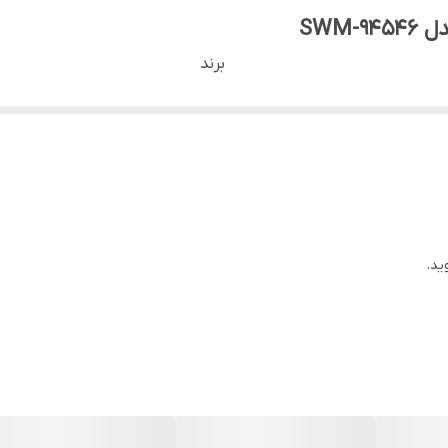
برند
اسنوا
ساخت کشور
ایران
رنگ
سفیددرب مشکی
دارای برچسب انرژی
ید.
A+++
جنس مخزن
استیل ضدزنگ
پایه ی زد لغزش
دارد