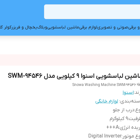
و برقی
صوتی و تصویری
لوازم برقی
ماشین لباسشویی
وبلاگ
یخچال و فریزر
کولر گ
شین لباسشویی اسنوا 9 کیلویی مدل SWM-94546
Snowa Washing Machine SWM-94546 9
ند:
اسنوا
ته‌بندی
:
لوازم خانگی
ع
:
درب از جلو
رفیت
:
۹ کیلوگرم
یده انرژی
:
A+++
ع موتور
:
Digital Inverter