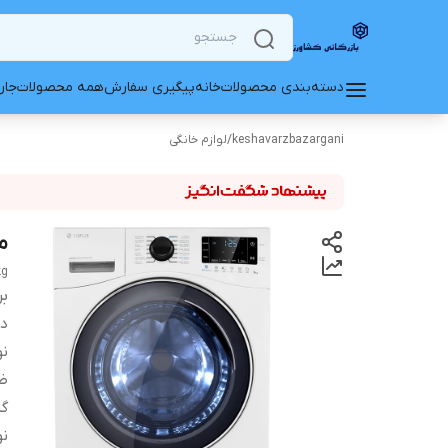
دسته‌بندی محصولات
خانه
پیگیری سفارش
همه محصولات
جار
keshavarzbazargani
/
لوازم خانگی
ما
kg
بر
دس
نو
ظ
گر
نو