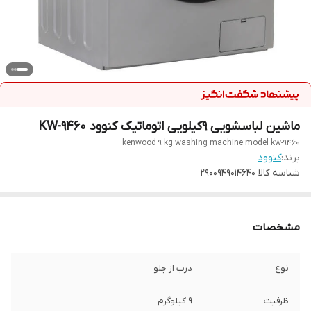
ماشین لباسشویی 9کیلویی اتوماتیک کنوود KW-9460
kenwood 9 kg washing machine model kw-9460
برند:
کنوود
شناسه کالا
2900949014640
مشخصات
نوع
درب از جلو
ظرفیت
۹ کیلوگرم