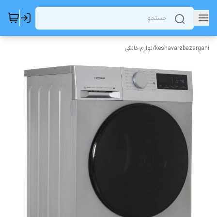
keshavarzbazargani
/
لوازم خانگی