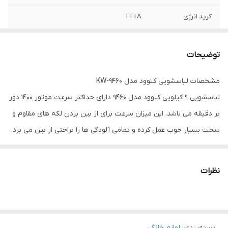
گرید انرژی
A+++
برنامه
۱۵ برنامه
توضیحات
نوع موتور
بدون تسمه
مشخصات لباسشویی کنوود مدل KW-9460
لباسشویی 9 کیلویی کنوود مدل 9460 دارای حداکثر سرعت موتور 1400 دور
بر دقیقه می باشد. این میزان سرعت برای از بین بردن لکه های مقاوم و
سخت بسیار خوب عمل کرده و تمامی آلودگی ها را براحتی از بین می برد.
میزان سرعت خشک کن این محصول از 400 تا 1400 دور بر دقیقه و
همچنین دمای آب از 20 تا 90 درجه سانتی گراد قابل تنظیم می باشد. این
نظرات
دو قابلیت به شما این امکان را می دهد که متناسب با جنس لباس خود
سرعت خشک کن و دمای مناسب را تنظیم و از آسیب احتمالی به الیاف
آنها جلوگیری نمایید.
دسته‌بندی
:
لوازم خانگی
در ماشین لباسشویی کنوود مدل 9460 امکان اضافه کردن لباس حین