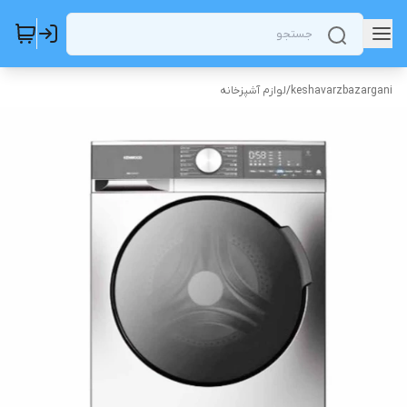
keshavarzbazargani
/
لوازم آشپزخانه