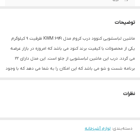
نوع موتور
بدون تسمه(BLDC)
توضیحات
تعداد برنامه
۲۰ برنامه
ماشین لباسشویی کنوود درب کروم مدل KWM 6941 ظرفیت 9 کیلوگرم
دور موتور
1400
یکی از محصولات با کیفیت برند کنود می باشد که امروزه در بازار عرضه
می گردد. درب این ماشین لباسشویی از جلو است. این مدل دارای 22
برنامه شست و شو می باشد که این امکان را به شما می دهد که با وجود
برنامه های متنوع برنامه دلخواه را با توجه به نوع و جنس لباستان
انتخاب کنید.
نظرات
ویژگی های دیگر ماشین لباسشویی:
مجهز به بخارشوی
مجهز به سیستم کنترل هوشمند
دسته‌بندی
:
دارای قفل کودک
لوازم آشپزخانه
تنظیمات سرعت