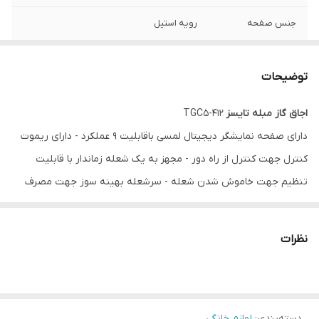
جنس صفحه
رویه استیل
جنس بدنه
استیل ضد لک
توضیحات
اجاق گاز مبله تايسز
TGC5-412
دارای صفحه نمایشگر دیجیتال لمسی باقابلیت 9 عملکرد - دارای ریموت
کنترل جهت کنترل از راه دور - مجهز به یک شعله زماندار با قابلیت
تنظیم جهت خاموش شدن شعله - سرشعله بهینه سوز جهت مصرف
کمتر گاز و توان حرارتی بیشتر - عمیق بودن صفحه زیر شعله پلوپز
جهت ایجاد توان حرارتی بهینه - دارای شیشه سکوریت آنتی شوک
نظرات
حرارتی (Anti-shock glass) - فن گردش هوای گرم جهت پخت
یکنواخت داخل فر Convection Fan - درب دو جداره جهت جلوگیری از
اتلاف گرما Double Glass - تعبیه شیشه های کشویی فر جهت نظافت
دسته‌بندی
:
لوازم خانگی
آسان - سینی عمیق مخصوص پخت پیتزا و شیرینی - دارای شلف استیک