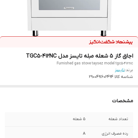
اجاق گاز 5 شعله مبله تایسز مدل TGC5-412NC
Furnished gas stove taysez model tgc5-412nc
برند:
تایسز
شناسه کالا
2900491602494
مشخصات
تعداد شعله
۵ شعله
رده مصرف انرژی
A