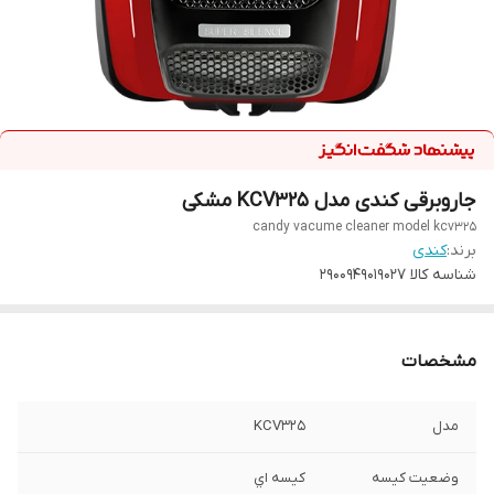
جاروبرقی کندی مدل KCV325 مشکی
candy vacume cleaner model kcv325
برند:
کندی
شناسه کالا
2900949019027
مشخصات
مدل
KCV325
وضعيت كيسه
كيسه اي