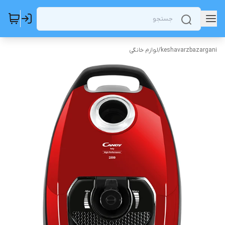
keshavarzbazargani
/
لوازم خانگی