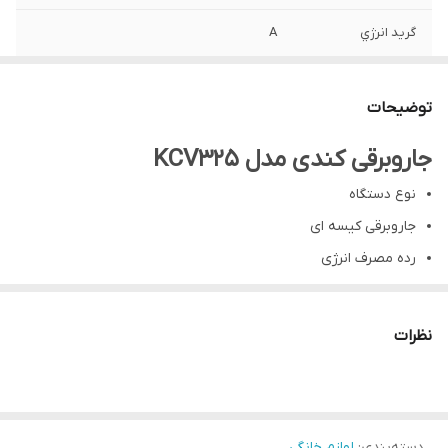
گريد انرژي
A
توان مکش
۲۵۰۰ وات
توضیحات
جاروبرقی کندی مدل KCV325
نوع دستگاه
جاروبرقی کیسه ای
رده مصرف انرژی
A
میزان صدا
نظرات
65 دسی بل
توان مصرفی
2500 وات
دسته‌بندی
:
لوازم خانگی