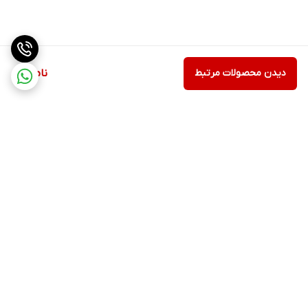
توان مصرفی: ۲۵۰۰ وات
قدرت مکش: ۶۵۰ وات
ظرفیت مخزن جاروبرقی: ۶ لیتر
هشدار دهنده الکترونیکی تعویض کیسه گرد و غبار
دیدن محصولات مرتبط
ناموجود
نوع فیلتر: HEPA (قابل شستشو توصیه شده برای مبتلایان به آلرژی)
لوازم جانبی: ۲ عدد برس مخصوص درزها و گوشه ها و برس مبلمان,
برس نظافت قابل تنظیم
طول سیم برق: ۷.۵ متر
برند
برگشت به بالا
کندی
ساخت کشور
ایتالیا, ایران
ارسال ویژه
پشتیبانی ۲۴ ساعته