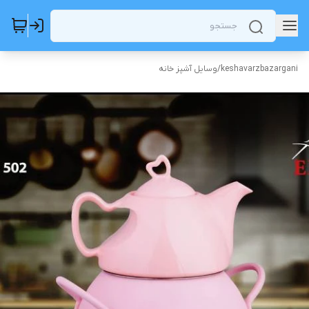
keshavarzbazargani
/
وسایل آشپز خانه