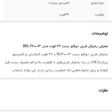
نوع موتور
کمپرسور پربازده
ظرفیت
36فوت
نوع یخچال
بدون برفک [نوفراست]
توضیحات
معرفی یخچال فریزر دوقلو بست 36 فوت مدل BRL-F200-13
یخچال فریزر دوقلو بست BLF200-13 با 36 فوت گنجایش و کمپرسور
پربازده(HE) در رده یخچال فریزرهای با ظرفیت بالا و کم مصرف بست قرار
گرفته و برای خانواده‌هایی که جمعیت زیادی دارند می تواند انتخاب
مناسبی باشد. ارتفاع این یخچال 1796میلی متر، پهنا 1190 میلی متر و عمق
695 میلی متر می باشد. از امکانات مهم این یخچال فریزر دوقلو می توان
نظرات
به سیستم نوفراست، کنترل پنل لمسی، سامانه گردش هوای چندگانه و
فناوری کاهش مصرف انرژی اشاره کرد. در ادامه به بررسی امکانات این
مدل یخچال فریزر دوقلو شرکت بست می پردازیم.