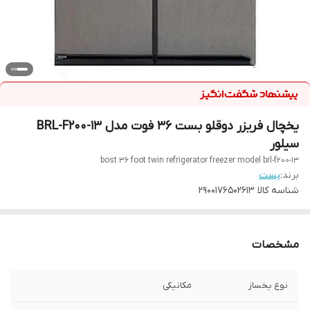
یخچال فریزر دوقلو بست 36 فوت مدل BRL-F200-13
سیلور
bost 36 foot twin refrigerator freezer model brl-f200-13
برند:
بست
شناسه کالا
2900176502613
مشخصات
نوع یخساز
مکانیکی