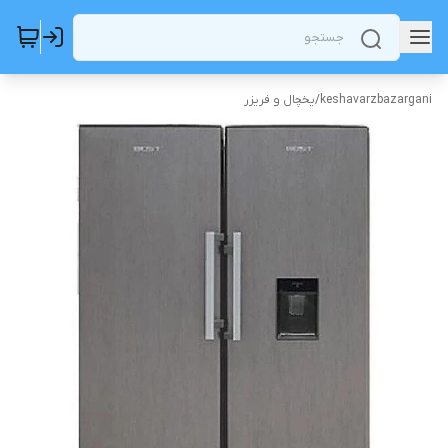
keshavarzbazargani
/
یخچال و فریزر