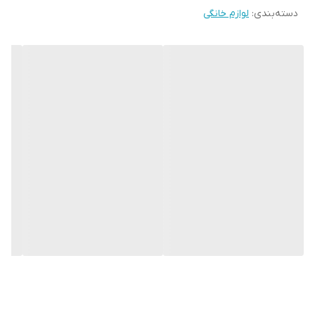
اتوماتیک در این فریزر تعبیه شده است.
دسته‌بندی
:
لوازم خانگی
همچنین آبسردکن در این مدل یخچال و فریزر،
به صورت مخزن دار است و مخزن آن به صورت
دستی پر می شود.