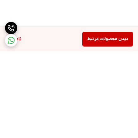
کمپرسور اینورتر با ۶۰ ماه ضمانت
گاز مبرد R600a سازگار با لایه ازون
دیدن محصولات مرتبط
ناموجود
برگشت به بالا