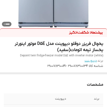
یخچال فریزر دوقلو دیپوینت مدل D5E موتور اینورتر
یخساز نیمه اتومات(سفید)
Depoint twin fridge-freezer model D5E with inverter motor (white)
برند:
دیپوینت
شناسه کالا
2900783100134 -2900783100141
مشخصات
برند
دیپوینت